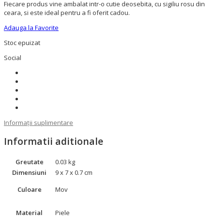
Fiecare produs vine ambalat intr-o cutie deosebita, cu sigiliu rosu din
ceara, si este ideal pentru a fi oferit cadou.
Adauga la Favorite
Stoc epuizat
Social
Informații suplimentare
Informatii aditionale
Greutate
0.03 kg
Dimensiuni
9 x 7 x 0.7 cm
Culoare
Mov
Material
Piele