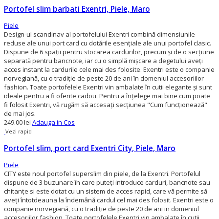
Portofel slim barbati Exentri, Piele, Maro
Piele
Design-ul scandinav al portofelului Exentri combină dimensiunile
reduse ale unui port card cu dotările esențiale ale unui portofel clasic.
Dispune de 6 spații pentru stocarea cardurilor, precum și de o secțiune
separată pentru bancnote, iar cu o simplă mișcare a degetului aveți
acces instant la cardurile cele mai des folosite. Exentri este o companie
norvegiană, cu o tradiție de peste 20 de ani în domeniul accesoriilor
fashion. Toate portofelele Exentri vin ambalate în cutii elegante și sunt
ideale pentru a fi oferite cadou. Pentru a înțelege mai bine cum poate
fi folosit Exentri, vă rugăm să accesați secțiunea "Cum funcționează"
de mai jos.
249.00 lei
Adauga in Cos
Vezi rapid
Portofel slim, port card Exentri City, Piele, Maro
Piele
CITY este noul portofel superslim din piele, de la Exentri. Portofelul
dispune de 3 buzunare în care puteţi introduce carduri, bancnote sau
chitanţe si este dotat cu un sistem de acces rapid, care vă permite să
aveţi întotdeauna la îndemână cardul cel mai des folosit. Exentri este o
companie norvegiană, cu o tradiţie de peste 20 de ani in domeniul
accesoriilor fashion. Toate portofelele Exentri vin ambalate în cutii