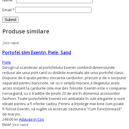
Name
*
Email
*
Produse similare
Vezi rapid
Portofel slim Exentri, Piele, Sand
Piele
Design-ul scandinav al portofelului Exentri combină dimensiunile
reduse ale unui port card cu dotările esențiale ale unui portofel clasic.
Dispune de 6 spații pentru stocarea cardurilor, precum și de o secțiune
separată pentru bancnote, iar cu o simplă mișcare a degetului aveți
acces instant la cardurile cele mai des folosite. Exentri este o companie
norvegiană, cu o tradiție de peste 20 de ani în domeniul accesoriilor
fashion. Toate portofelele Exentri vin ambalate în cutii elegante și sunt
ideale pentru a fi oferite cadou. Pentru a înțelege mai bine cum poate
fi folosit Exentri, vă rugăm să accesați secțiunea "Cum funcționează"
de mai jos.
249.00 lei
Adauga in Cos
New!
Vezi rapid