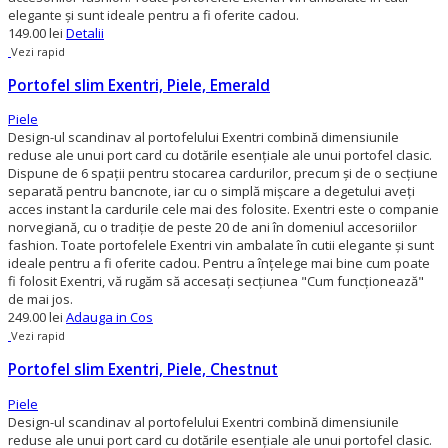
elegante şi sunt ideale pentru a fi oferite cadou.
149.00 lei
Detalii
Vezi rapid
Portofel slim Exentri, Piele, Emerald
Piele
Design-ul scandinav al portofelului Exentri combină dimensiunile
reduse ale unui port card cu dotările esențiale ale unui portofel clasic.
Dispune de 6 spații pentru stocarea cardurilor, precum și de o secțiune
separată pentru bancnote, iar cu o simplă mișcare a degetului aveți
acces instant la cardurile cele mai des folosite. Exentri este o companie
norvegiană, cu o tradiție de peste 20 de ani în domeniul accesoriilor
fashion. Toate portofelele Exentri vin ambalate în cutii elegante și sunt
ideale pentru a fi oferite cadou. Pentru a înțelege mai bine cum poate
fi folosit Exentri, vă rugăm să accesați secțiunea "Cum funcționează"
de mai jos.
249.00 lei
Adauga in Cos
Vezi rapid
Portofel slim Exentri, Piele, Chestnut
Piele
Design-ul scandinav al portofelului Exentri combină dimensiunile
reduse ale unui port card cu dotările esențiale ale unui portofel clasic.