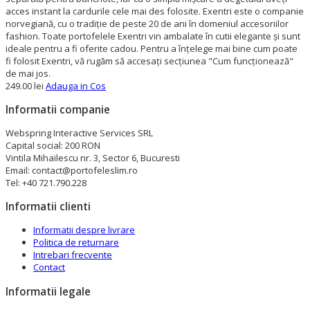
acces instant la cardurile cele mai des folosite. Exentri este o companie
norvegiană, cu o tradiție de peste 20 de ani în domeniul accesoriilor
fashion. Toate portofelele Exentri vin ambalate în cutii elegante și sunt
ideale pentru a fi oferite cadou. Pentru a înțelege mai bine cum poate
fi folosit Exentri, vă rugăm să accesați secțiunea "Cum funcționează"
de mai jos.
249.00 lei
Adauga in Cos
Informatii companie
Webspring Interactive Services SRL
Capital social: 200 RON
Vintila Mihailescu nr. 3, Sector 6, Bucuresti
Email: contact@portofeleslim.ro
Tel: +40 721.790.228
Informatii clienti
Informatii despre livrare
Politica de returnare
Intrebari frecvente
Contact
Informatii legale