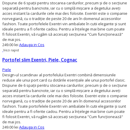
Dispune de 6 spații pentru stocarea cardurilor, precum și de o secțiune
separată pentru bancnote, iar cu o simplă mișcare a degetului aveți
acces instant la cardurile cele mai des folosite. Exentri este o companie
norvegiană, cu o tradiție de peste 20 de ani în domeniul accesoriilor
fashion. Toate portofelele Exentri vin ambalate în cutii elegante și sunt
ideale pentru a fi oferite cadou. Pentru a înțelege mai bine cum poate
fi folosit Exentri, vă rugăm să accesați secțiunea "Cum funcționează"
de mai jos.
249.00 lei
Adauga in Cos
Vezi rapid
Portofel slim Exentri, Piele, Cognac
Piele
Design-ul scandinav al portofelului Exentri combină dimensiunile
reduse ale unui port card cu dotările esențiale ale unui portofel clasic.
Dispune de 6 spații pentru stocarea cardurilor, precum și de o secțiune
separată pentru bancnote, iar cu o simplă mișcare a degetului aveți
acces instant la cardurile cele mai des folosite. Exentri este o companie
norvegiană, cu o tradiție de peste 20 de ani în domeniul accesoriilor
fashion. Toate portofelele Exentri vin ambalate în cutii elegante și sunt
ideale pentru a fi oferite cadou. Pentru a înțelege mai bine cum poate
fi folosit Exentri, vă rugăm să accesați secțiunea "Cum funcționează"
de mai jos.
249.00 lei
Adauga in Cos