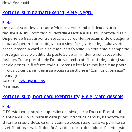
New!
Vezi rapid
Portofel slim barbati Exentri, Piele, Negru
Piele
Design-ul scandinav al portofelului Exentri combină dimensiunile
reduse ale unui port card cu dotările esențiale ale unui portofel clasic.
Dispune de 6 spații pentru stocarea cardurilor, precum și de o secțiune
separată pentru bancnote, iar cu o simplă mișcare a degetului aveți
acces instant la cardurile cele mai des folosite. Exentri este o companie
norvegiană, cu o tradiție de peste 20 de ani în domeniul accesoriilor
fashion. Toate portofelele Exentri vin ambalate în cutii elegante și sunt
ideale pentru a fi oferite cadou. Pentru a înțelege mai bine cum poate
fi folosit Exentri, vă rugăm să accesați secțiunea "Cum funcționează"
de mai jos.
249.00 lei
Adauga in Cos
Vezi rapid
Portofel slim, port card Exentri City, Piele, Maro deschis
Piele
CITY este noul portofel superslim din piele, de la Exentri. Portofelul
dispune de 3 buzunare în care puteţi introduce carduri, bancnote sau
chitanţe si este dotat cu un sistem de acces rapid, care vă permite să
aveţi întotdeauna la îndemână cardul cel mai des folosit. Exentri este o