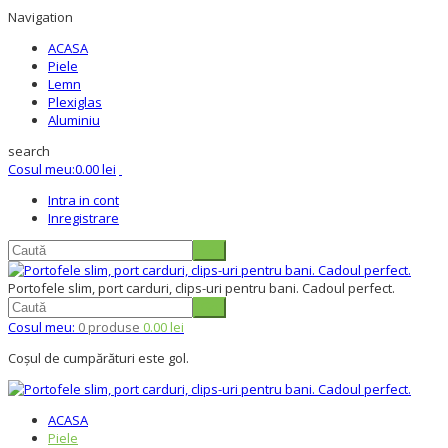
Navigation
ACASA
Piele
Lemn
Plexiglas
Aluminiu
search
Cosul meu:
0.00 lei
Intra in cont
Inregistrare
Portofele slim, port carduri, clips-uri pentru bani. Cadoul perfect.
Cosul meu:
0 produse
0.00 lei
Coșul de cumpărături este gol.
ACASA
Piele