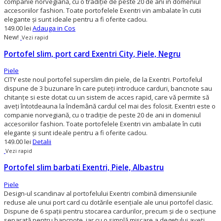
companie norvegiană, cu o tradiţie de peste 20 de ani in domeniul
accesoriilor fashion. Toate portofelele Exentri vin ambalate în cutii
elegante şi sunt ideale pentru a fi oferite cadou.
149.00 lei
Adauga in Cos
New!
Vezi rapid
Portofel slim, port card Exentri City, Piele, Negru
Piele
CITY este noul portofel superslim din piele, de la Exentri. Portofelul
dispune de 3 buzunare în care puteţi introduce carduri, bancnote sau
chitanţe si este dotat cu un sistem de acces rapid, care vă permite să
aveţi întotdeauna la îndemână cardul cel mai des folosit. Exentri este o
companie norvegiană, cu o tradiţie de peste 20 de ani in domeniul
accesoriilor fashion. Toate portofelele Exentri vin ambalate în cutii
elegante şi sunt ideale pentru a fi oferite cadou.
149.00 lei
Detalii
Vezi rapid
Portofel slim barbati Exentri, Piele, Albastru
Piele
Design-ul scandinav al portofelului Exentri combină dimensiunile
reduse ale unui port card cu dotările esențiale ale unui portofel clasic.
Dispune de 6 spații pentru stocarea cardurilor, precum și de o secțiune
separată pentru bancnote, iar cu o simplă mișcare a degetului aveți